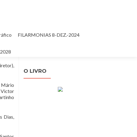
ráfico
FILARMONIAS 8-DEZ.-2024
Pesquisar
-2028
por:
retor),
O LIVRO
, Mário
 Victor
artinho
s Dias,
 Santos