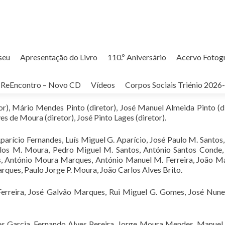
seu
Apresentação do Livro
110.º Aniversário
Acervo Fotog
A – 14-10-1990
ReEncontro – Novo CD
Vídeos
Corpos Sociais Triénio 2026
or), Mário Mendes Pinto (diretor), José Manuel Almeida Pinto (di
 de Moura (diretor), José Pinto Lages (diretor).
Aparício Fernandes, Luís Miguel G. Aparício, José Paulo M. Santos
rlos M. Moura, Pedro Miguel M. Santos, António Santos Conde,
s, António Moura Marques, António Manuel M. Ferreira, João M
ques, Paulo Jorge P. Moura, João Carlos Alves Brito.
 Ferreira, José Galvão Marques, Rui Miguel G. Gomes, José Nune
des Garcia, Fernando Alves Pereira, Jorge Moura Mendes, Manuel