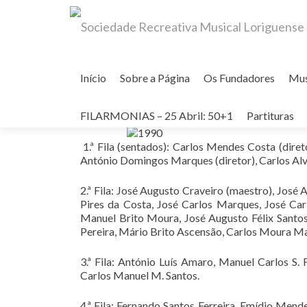
Skip
to
Início
Sobre a Página
Os Fundadores
Mu
content
BANDA FILARMÓNICA DE LORIG
FILARMONIAS – 25 Abril: 50+1
Partituras
1.ª Fila (sentados): Carlos Mendes Costa (diret
António Domingos Marques (diretor), Carlos Alves
2.ª Fila: José Augusto Craveiro (maestro), José 
Pires da Costa, José Carlos Marques, José Ca
Manuel Brito Moura, José Augusto Félix Santo
Pereira, Mário Brito Ascensão, Carlos Moura Mar
3.ª Fila: António Luís Amaro, Manuel Carlos S.
Carlos Manuel M. Santos.
4.ª Fila: Fernando Santos Ferreira, Emídio Men