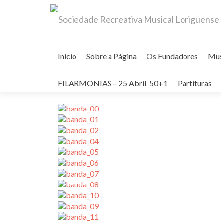
Skip
to
Início
Sobre a Página
Os Fundadores
Mu
content
Fotografias de Músicos
FILARMONIAS – 25 Abril: 50+1
Partituras