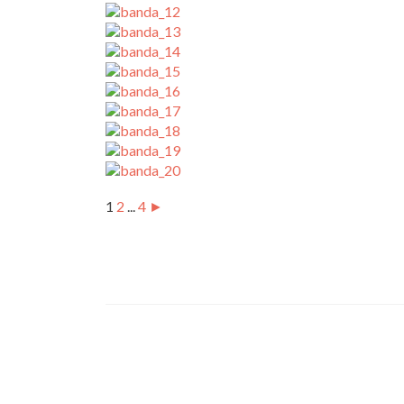
1
2
...
4
►