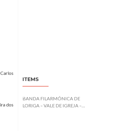
 Carlos
ITEMS
BANDA FILARMÓNICA DE
ira dos
LORIGA – VALE DE IGREJA –
PARANHOS – SEIA – 1956