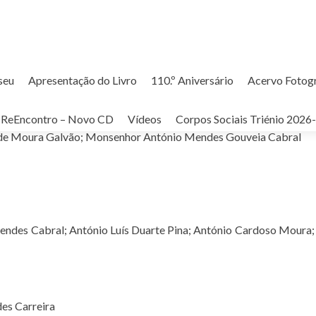
seu
Apresentação do Livro
110.º Aniversário
Acervo Fotog
ReEncontro – Novo CD
Vídeos
Corpos Sociais Triénio 2026
 de Moura Galvão; Monsenhor António Mendes Gouveia Cabral
endes Cabral; António Luís Duarte Pina; António Cardoso Moura;
des Carreira