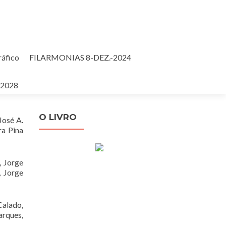
ráfico
FILARMONIAS 8-DEZ.-2024
Pesquisar
-2028
por:
O LIVRO
José A.
ra Pina
, Jorge
, Jorge
Calado,
arques,