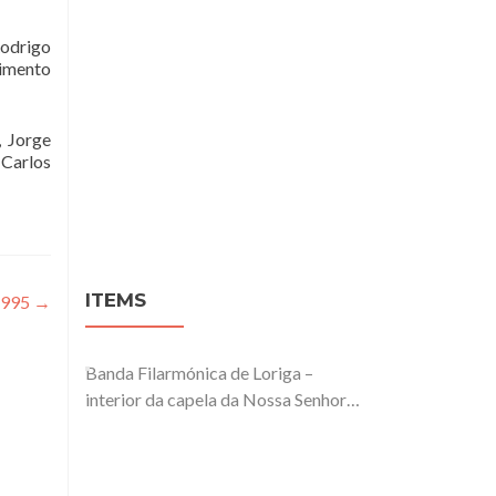
Rodrigo
imento
, Jorge
 Carlos
ITEMS
1995
→
Banda Filarmónica de Loriga –
interior da capela da Nossa Senhora
da Guia – 1988