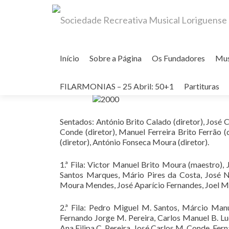
Skip
to
Início
Sobre a Página
Os Fundadores
Mu
content
BANDA FILARMÓNICA DE LORI
FILARMONIAS – 25 Abril: 50+1
Partituras
Sentados: António Brito Calado (diretor), José 
Conde (diretor), Manuel Ferreira Brito Ferrão 
(diretor), António Fonseca Moura (diretor).
1.ª Fila: Victor Manuel Brito Moura (maestro),
Santos Marques, Mário Pires da Costa, José N
Moura Mendes, José Aparício Fernandes, Joel Ma
2.ª Fila: Pedro Miguel M. Santos, Márcio Man
Fernando Jorge M. Pereira, Carlos Manuel B. Lu
Ana Filipa C. Pereira, José Carlos M. Conde, Fer