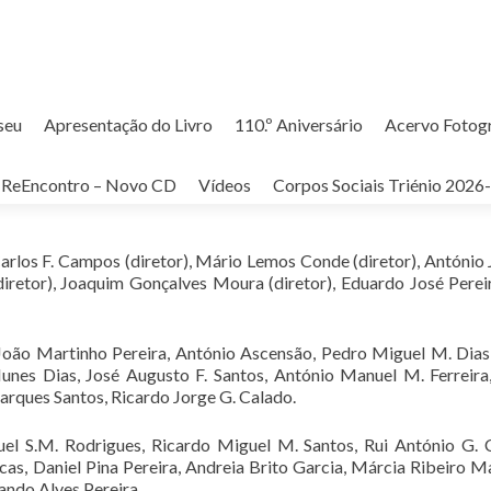
seu
Apresentação do Livro
110.º Aniversário
Acervo Fotog
GA – 2000
ReEncontro – Novo CD
Vídeos
Corpos Sociais Triénio 2026
Carlos F. Campos (diretor), Mário Lemos Conde (diretor), António 
(diretor), Joaquim Gonçalves Moura (diretor), Eduardo José Perei
 João Martinho Pereira, António Ascensão, Pedro Miguel M. Dias
unes Dias, José Augusto F. Santos, António Manuel M. Ferreira
rques Santos, Ricardo Jorge G. Calado.
uel S.M. Rodrigues, Ricardo Miguel M. Santos, Rui António G. 
cas, Daniel Pina Pereira, Andreia Brito Garcia, Márcia Ribeiro M
nando Alves Pereira.