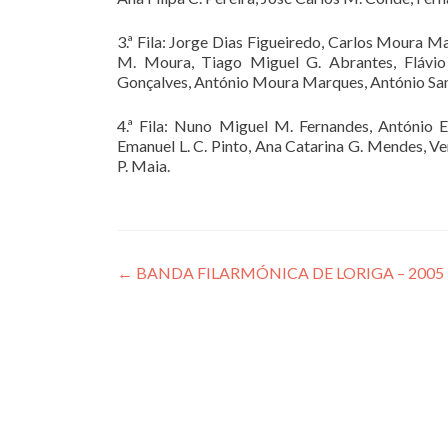
3.ª Fila: Jorge Dias Figueiredo, Carlos Moura M
M. Moura, Tiago Miguel G. Abrantes, Flávio
Gonçalves, António Moura Marques, António San
4.ª Fila: Nuno Miguel M. Fernandes, António 
Emanuel L. C. Pinto, Ana Catarina G. Mendes, Ve
P. Maia.
Post
←
BANDA FILARMÓNICA DE LORIGA – 2005
navigation