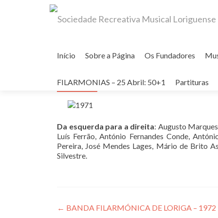
Skip
to
Início
Sobre a Página
Os Fundadores
Mu
content
BANDA FILARMÓNICA DE LOR
ANOS – 11-7-1971
FILARMONIAS – 25 Abril: 50+1
Partituras
Da esquerda para a direita
: Augusto Marques 
Luís Ferrão, António Fernandes Conde, Antóni
Pereira, José Mendes Lages, Mário de Brito A
Silvestre.
Post
←
BANDA FILARMÓNICA DE LORIGA – 1972