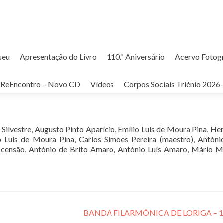
seu
Apresentação do Livro
110.º Aniversário
Acervo Fotog
IGA – HOMENAGEM AOS MÚSICOS COM 2
ReEncontro – Novo CD
Vídeos
Corpos Sociais Triénio 2026
Silvestre, Augusto Pinto Aparício, Emílio Luís de Moura Pina, He
o Luís de Moura Pina, Carlos Simões Pereira (maestro), Antóni
scensão, António de Brito Amaro, António Luís Amaro, Mário 
BANDA FILARMÓNICA DE LORIGA – 