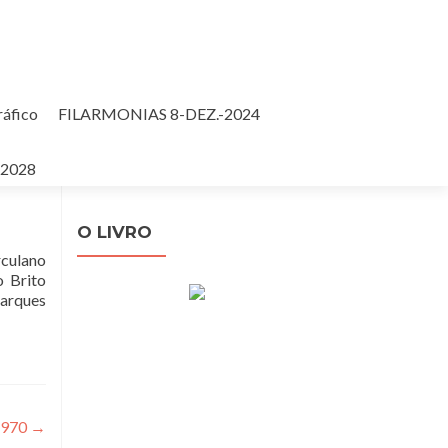
ráfico
FILARMONIAS 8-DEZ.-2024
5
Pesquisar
-2028
por:
O LIVRO
rculano
o Brito
Marques
1970
→