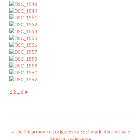
1
2
...
6
►
Post
←
Da Philarmonica Loriguense à Sociedade Recreativa e
Musical Loriguense