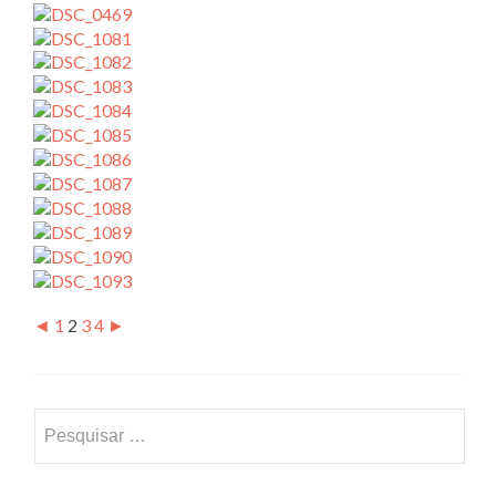
◄
1
2
3
4
►
Pesquisar
por: