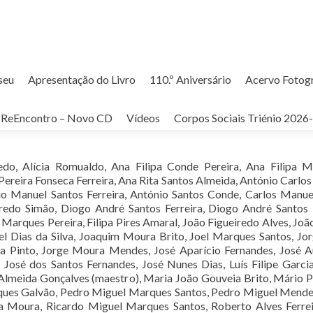
seu
Apresentação do Livro
110.º Aniversário
Acervo Fotog
GA – 2006
ReEncontro – Novo CD
Vídeos
Corpos Sociais Triénio 2026
edo, Alícia Romualdo, Ana Filipa Conde Pereira, Ana Filipa 
 Pereira Fonseca Ferreira, Ana Rita Santos Almeida, António Carlo
io Manuel Santos Ferreira, António Santos Conde, Carlos Manue
redo Simão, Diogo André Santos Ferreira, Diogo André Santos
arques Pereira, Filipa Pires Amaral, João Figueiredo Alves, João
el Dias da Silva, Joaquim Moura Brito, Joel Marques Santos, Jo
a Pinto, Jorge Moura Mendes, José Aparício Fernandes, José 
José dos Santos Fernandes, José Nunes Dias, Luís Filipe Garcia
lmeida Gonçalves (maestro), Maria João Gouveia Brito, Mário P
rques Galvão, Pedro Miguel Marques Santos, Pedro Miguel Mende
a Moura, Ricardo Miguel Marques Santos, Roberto Alves Ferrei