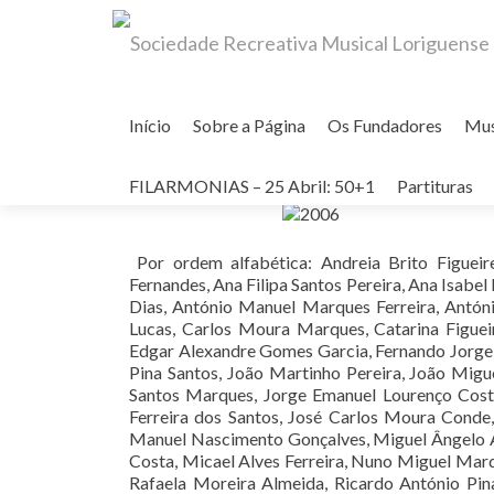
Skip
to
Início
Sobre a Página
Os Fundadores
Mu
content
BANDA FILARMÓNICA DE LORI
FILARMONIAS – 25 Abril: 50+1
Partituras
Por ordem alfabética: Andreia Brito Figueir
Fernandes, Ana Filipa Santos Pereira, Ana Isabel
Dias, António Manuel Marques Ferreira, Antón
Lucas, Carlos Moura Marques, Catarina Figuei
Edgar Alexandre Gomes Garcia, Fernando Jorge M
Pina Santos, João Martinho Pereira, João Migu
Santos Marques, Jorge Emanuel Lourenço Cost
Ferreira dos Santos, José Carlos Moura Conde, 
Manuel Nascimento Gonçalves, Miguel Ângelo A
Costa, Micael Alves Ferreira, Nuno Miguel Ma
Rafaela Moreira Almeida, Ricardo António Pin