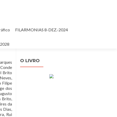
ráfico
FILARMONIAS 8-DEZ.-2024
Pesquisar
-2028
por:
O LIVRO
Marques
s Conde
l Brito
 Neves,
 Filipe
rge dos
Augusto
 Brito,
ires da
s Dias,
ra, Rui