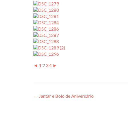
◄
1
2
3
4
►
Post
←
Jantar e Bolo de Aniversário
navigation