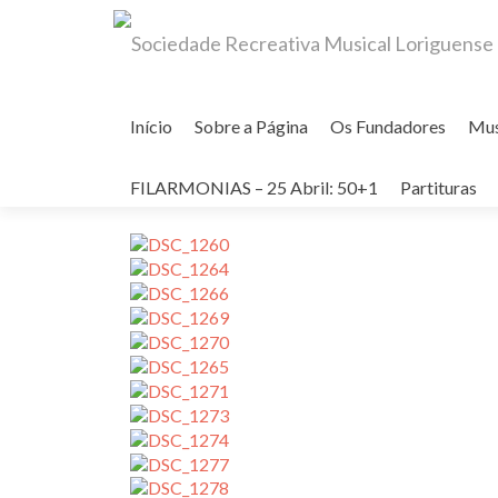
Skip
to
Início
Sobre a Página
Os Fundadores
Mu
content
Missa Solene
FILARMONIAS – 25 Abril: 50+1
Partituras